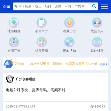
企谈
首页
商务资源
地推项目
项目甲方
流量乙方
找合伙人
资讯动态
关于我们
资源互换
优质货源
场地活动
其他供需
免费流量获取指南
2026年APP推广新策略：免费高效获客方法全解析
20
资讯
广州创客通信
电销外呼系统。提供号码。高频不封
2025-03-07T14:21:51
160383