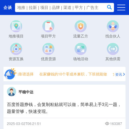
企谈
首页
商务资源
地推项目
项目甲方
流量乙方
找合伙人
资讯动态
关于我们
资源互换
优质货源
场地活动
其他供需
当天提现的靠谱选择
在家赚钱的10个零成本兼职，下班就能做
女生居家副
资讯
平稳中达
百度答题挣钱，会复制粘贴就可以做，简单易上手3元一题，
题量管够，快速变现。
2025-03-02T06:21:51
163387