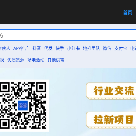
首页
合伙人
APP推广
抖音
代发
快手
小红书
地推团队
微信
支付宝
电
换
优质货源
场地活动
其他供需