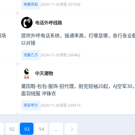
地推项目
2024-11-20
浏览 201036
电话外呼线路
用场
提供外呼电话系统，接通率高，打哪显哪，各行各业
以对接
流量乙方
2024-11-20
浏览 200462
中天潮物
莆田鞋-包包-服饰-招代理，耐克短袖20起，AJ空军30
面羽绒服 冲锋衣
项目甲方
2024-11-20
浏览 204513
92
93
94
...