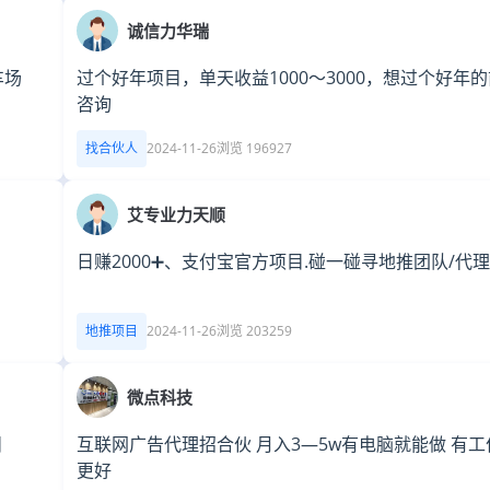
诚信力华瑞
车场
过个好年项目，单天收益1000～3000，想过个好年
咨询
找合伙人
2024-11-26
浏览 196927
艾专业力天顺
日赚2000➕、支付宝官方项目.碰一碰寻地推团队/代理
地推项目
2024-11-26
浏览 203259
微点科技
目
互联网广告代理招合伙 月入3—5w有电脑就能做 有工
更好