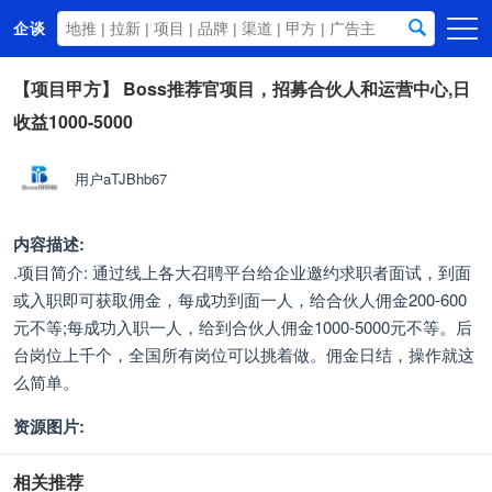
企谈
首页
【项目甲方】
Boss推荐官项目，招募合伙人和运营中心,日
收益1000-5000
商务资源
资讯动态
用户aTJBhb67
关于我们
内容描述:
.项目简介: 通过线上各大召聘平台给企业邀约求职者面试，到面
或入职即可获取佣金，每成功到面一人，给合伙人佣金200-600
元不等;每成功入职一人，给到合伙人佣金1000-5000元不等。后
台岗位上千个，全国所有岗位可以挑着做。佣金日结，操作就这
么简单。
资源图片:
相关推荐