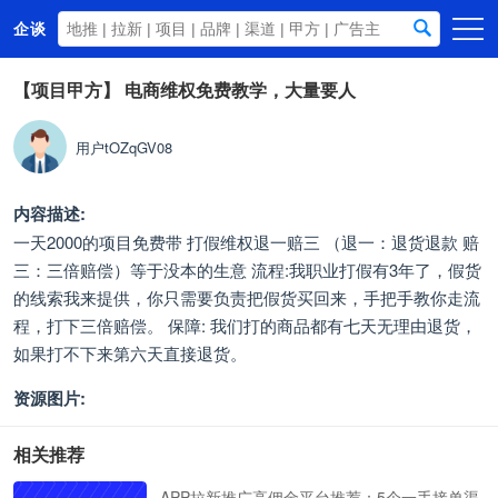
企谈
首页
【项目甲方】
电商维权免费教学，大量要人
商务资源
用户tOZqGV08
资讯动态
关于我们
内容描述:
一天2000的项目免费带 打假维权退一赔三 （退一：退货退款 赔
三：三倍赔偿）等于没本的生意 流程:我职业打假有3年了，假货
的线索我来提供，你只需要负责把假货买回来，手把手教你走流
程，打下三倍赔偿。 保障: 我们打的商品都有七天无理由退货，
如果打不下来第六天直接退货。
资源图片:
相关推荐
APP拉新推广高佣金平台推荐：5个一手接单渠