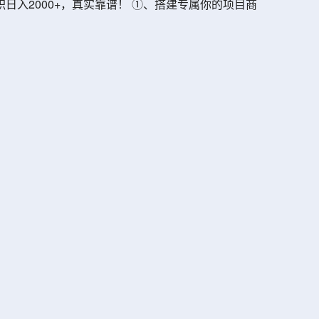
职日入2000+，真实靠谱！ ➀、搭建专属你的项目商
！