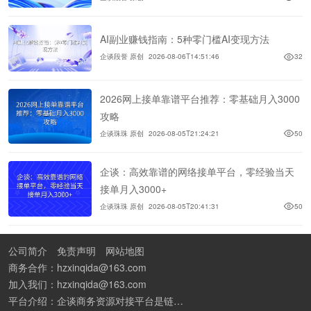
AI副业赚钱指南：5种零门槛AI变现方法
企谈段誉 原创
2026-08-06T14:51:46
32
2026网上接单靠谱平台推荐：零基础月入3000
攻略
企谈珠珠 原创
2026-08-05T21:24:21
50
企谈：高效靠谱的网络接单平台，零经验当天
接单月入3000+
企谈珠珠 原创
2026-08-05T20:41:31
50
公司简介
免责声明
网站地图
商务合作：hzxinqida@163.com
加入我们：hzxinqida@163.com
平台介绍：企谈商务资源对接平台是链接资源人脉与客户的平台,也是地推app接任务平台、地推拉新团队接单平台。平台汇聚100W+商务资源，地推拉新、APP推广、BD异业合作等业务可免费发布。同时全国的地推团队和个人都可在地推接单平台找到赚钱项目和分享交流地推问题。