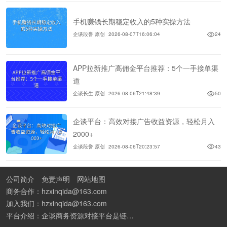
手机赚钱长期稳定收入的5种实操方法
企谈段誉 原创
2026-08-07T16:06:04
24
APP拉新推广高佣金平台推荐：5个一手接单渠
道
企谈长生 原创
2026-08-06T21:48:39
50
企谈平台：高效对接广告收益资源，轻松月入
2000+
企谈段誉 原创
2026-08-06T20:23:57
43
公司简介
免责声明
网站地图
商务合作：hzxinqida@163.com
加入我们：hzxinqida@163.com
平台介绍：企谈商务资源对接平台是链接资源人脉与客户的平台,也是地推app接任务平台、地推拉新团队接单平台。平台汇聚100W+商务资源，地推拉新、APP推广、BD异业合作等业务可免费发布。同时全国的地推团队和个人都可在地推接单平台找到赚钱项目和分享交流地推问题。