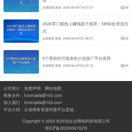
游
企谈段誉 原创
2026-08-05T14:27:37
38
2026零门槛线上赚钱路子推荐：5种轻松变现方
式
企谈段誉 原创
2026-08-04T21:38:37
32
6个零粉丝可接单的小说推广平台推荐
企谈珠珠 原创
2026-08-04T20:20:13
44
公司简介
免责声明
网站地图
商务合作：hzxinqida@163.com
加入我们：hzxinqida@163.com
平台介绍：企谈商务资源对接平台是链接资源人脉与客户的平台,也是地推app接任务平台、地推拉新团队接单平台。平台汇聚100W+商务资源，地推拉新、APP推广、BD异业合作等业务可免费发布。同时全国的地推团队和个人都可在地推接单平台找到赚钱项目和分享交流地推问题。
Copyright © 2023 杭州信企达网络科技有限公司
浙ICP备2023006702号