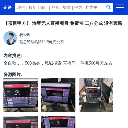
企谈
首页
【项目甲方】
淘宝无人直播项目 免费带 二八分成 没有套路
商务资源
杨经理
副总经理
临沂和成电商公司
资讯动态
关于我们
内容描述:
全自动，，500品类，私域搜索 直播间，单机500每天左右
资源图片: