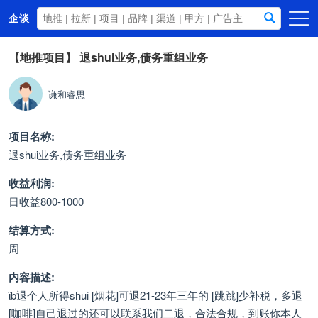
企谈
首页
【地推项目】
退shui业务,债务重组业务
商务资源
谦和睿思
资讯动态
关于我们
项目名称:
退shui业务,债务重组业务
收益利润:
日收益800-1000
结算方式:
周
内容描述:
ἳb退个人所得shui [烟花]可退21-23年三年的 [跳跳]少补税，多退
[咖啡]自己退过的还可以联系我们二退，合法合规，到账你本人