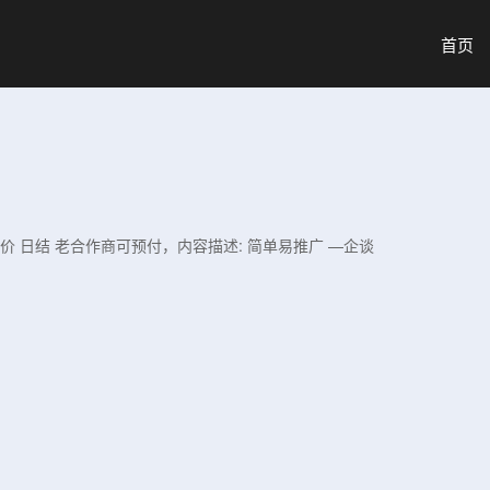
首页
单价 日结 老合作商可预付，内容描述: 简单易推广 —企谈