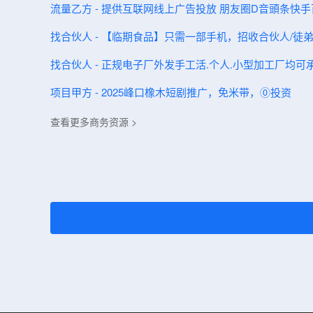
流量乙方 - 提供互联网线上广告投放 朋友圈D音頭条快
找合伙人 - 【临期食品】只需一部手机，招收合伙人/徒
找合伙人 - 正规电子厂外发手工活.个人.小型加工厂均可
项目甲方 - 2025峰口橡木短剧推广，免米带，⓪投资
查看更多商务资源 >