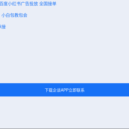
手百度小红书广告投放 全国接单
弟 小白包教包会
承接
下载企谈APP立即联系