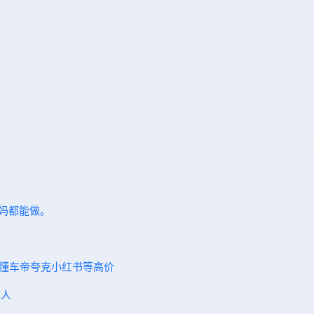
宝妈都能做。
雷懂车帝夸克小红书等高价
伙人