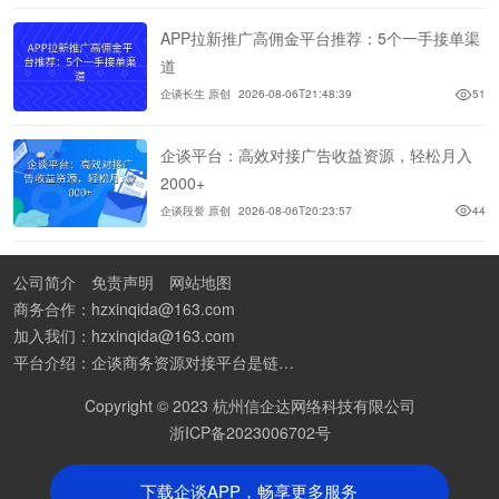
APP拉新推广高佣金平台推荐：5个一手接单渠
道
企谈长生 原创
2026-08-06T21:48:39
51
企谈平台：高效对接广告收益资源，轻松月入
2000+
企谈段誉 原创
2026-08-06T20:23:57
44
公司简介
免责声明
网站地图
商务合作：hzxinqida@163.com
加入我们：hzxinqida@163.com
平台介绍：企谈商务资源对接平台是链接资源人脉与客户的平台,也是地推app接任务平台、地推拉新团队接单平台。平台汇聚100W+商务资源，地推拉新、APP推广、BD异业合作等业务可免费发布。同时全国的地推团队和个人都可在地推接单平台找到赚钱项目和分享交流地推问题。
Copyright © 2023 杭州信企达网络科技有限公司
浙ICP备2023006702号
下载企谈APP，畅享更多服务