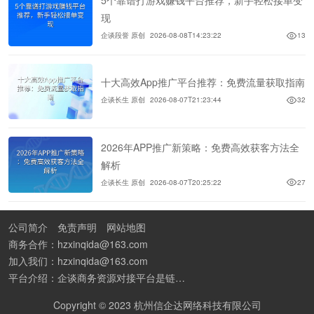
5个靠谱打游戏赚钱平台推荐，新手轻松接单变
现
企谈段誉 原创
2026-08-08T14:23:22
13
十大高效App推广平台推荐：免费流量获取指南
企谈长生 原创
2026-08-07T21:23:44
32
2026年APP推广新策略：免费高效获客方法全
解析
企谈长生 原创
2026-08-07T20:25:22
27
公司简介
免责声明
网站地图
商务合作：hzxinqida@163.com
加入我们：hzxinqida@163.com
平台介绍：企谈商务资源对接平台是链接资源人脉与客户的平台,也是地推app接任务平台、地推拉新团队接单平台。平台汇聚100W+商务资源，地推拉新、APP推广、BD异业合作等业务可免费发布。同时全国的地推团队和个人都可在地推接单平台找到赚钱项目和分享交流地推问题。
Copyright © 2023 杭州信企达网络科技有限公司