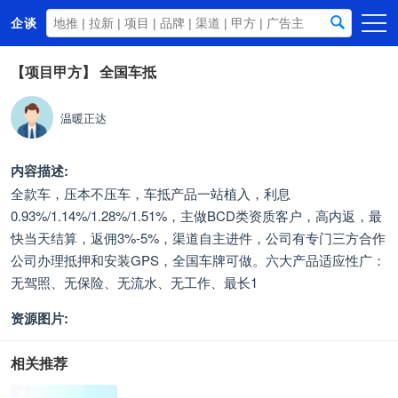
企谈
首页
【项目甲方】
全国车抵
商务资源
温暖正达
资讯动态
关于我们
内容描述:
全款车，压本不压车，车抵产品一站植入，利息
0.93%/1.14%/1.28%/1.51%，主做BCD类资质客户，高内返，最
快当天结算，返佣3%-5%，渠道自主进件，公司有专门三方合作
公司办理抵押和安装GPS，全国车牌可做。六大产品适应性广：
无驾照、无保险、无流水、无工作、最长1
资源图片:
相关推荐