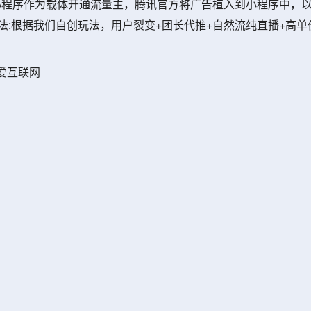
理:以小程序作为载体开通流量主，腾讯官方将广告植入到小程序中
法:根据我们自创玩法，用户裂变+团长代推+自然流纯直播+高单
爱互联网