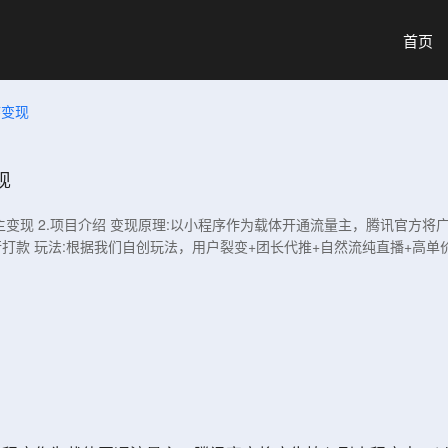
首页
序变现
现
流量主变现 2.项目介绍 变现原理:以小程序作为载体开通流量主，腾讯官
款 玩法:根据我们自创玩法，用户裂变+团长代推+自然流纯直播+高单