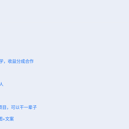
教学，收益分成合作
人
碗项目，可以干一辈子
图+文案