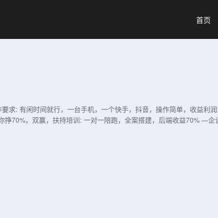
首页
合作要求: 有闲时间就行，一台手机，一个快手，抖音，操作简单，收益利润
挣70%，双赢，扶持培训: 一对一陪跑，全案搭建，后端收益70% —企