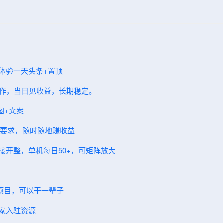
费体验一天头条+置顶
工作，当日见收益，长期稳定。
图+文案
粉丝要求，随时随地赚收益
直接开整，单机每日50+，可矩阵放大
碗项目，可以干一辈子
商家入驻资源