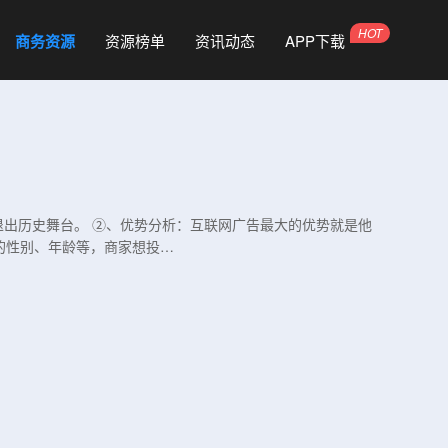
商务资源
资源榜单
资讯动态
APP下载
退出历史舞台。 ②、优势分析：互联网广告最大的优势就是他
的性别、年龄等，商家想投…