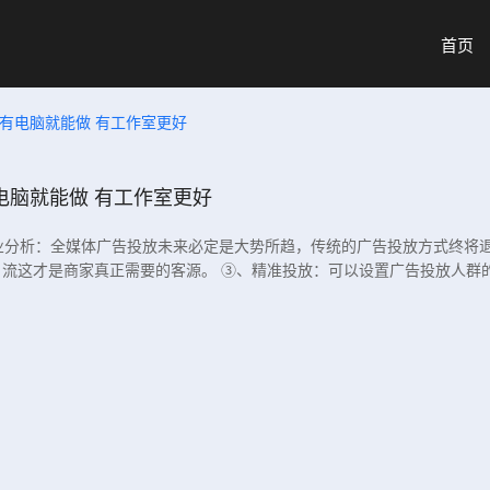
首页
w有电脑就能做 有工作室更好
电脑就能做 有工作室更好
、行业分析：全媒体广告投放未来必定是大势所趋，传统的广告投放方式终将
流这才是商家真正需要的客源。 ③、精准投放：可以设置广告投放人群