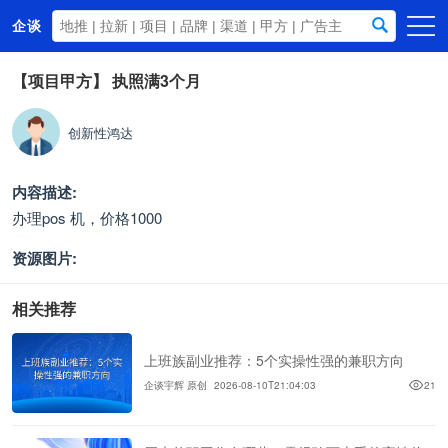
企谈
首页
【项目甲方】
执照满3个月
商务资源
创新性鸿达
资讯动态
关于我们
内容描述:
办理pos 机，价格1000
资源图片:
相关推荐
上班族副业推荐：5个实操性强的兼职方向
企谈宇辉 原创
2026-08-10T21:04:03
21