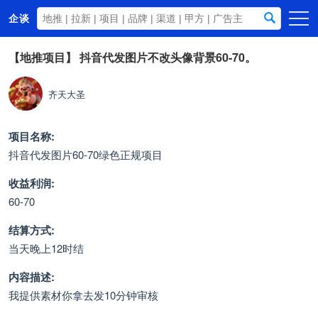
企谈
首页
【地推项目】
抖音代发图片不改头像背景60-70。
商务资源
齐天大圣
资讯动态
关于我们
项目名称:
抖音代发图片60-70绿色正规项目
收益利润:
60-70
结算方式:
当天晚上12时结
内容描述:
我提供素材你拿去发10分钟审核