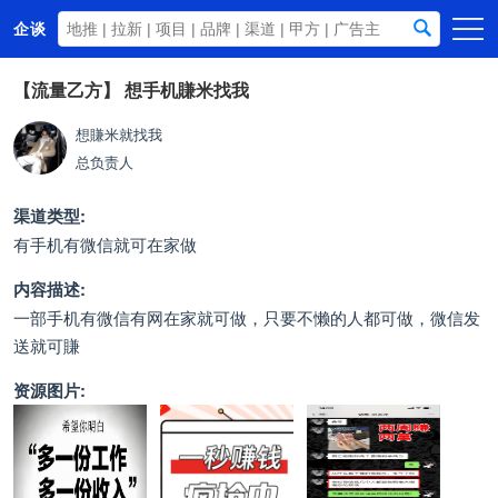
企谈
首页
【流量乙方】
想手机賺米找我
商务资源
想賺米就找我
总负责人
资讯动态
关于我们
渠道类型:
有手机有微信就可在家做
内容描述:
一部手机有微信有网在家就可做，只要不懒的人都可做，微信发
送就可賺
资源图片: