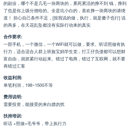
的副业，哪个不是几毛一块两块的，累死累活的挣不到 钱，挣到
了也是你上级分佣给的。全是坑小白的，喜欢挣一块两块的请绕
道！ 担心自己条件不足，[按我说的做，执行，就是傻子也行] 说
的再多，在天花乱坠都没有实际行动来的真实
合作要求:
一部手机，一个微信，一个WiFi就可以做，要求。听话照做有执
行力，适合适合人群上班族宝妈学生党，打工仔负债都可以想财
富自由，就抓紧行动起来。错过了电商，错过了互联网，就不要
再错过汇客
收益利润:
单笔利润，198~1500不等
费用说明:
需要投资，能接受的来白嫖勿扰
扶持培训:
听话 +照做=毛爷爷，带上执行力