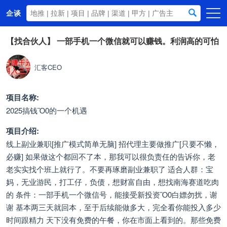
企谈
首页
【找合伙人】
一部手机一个微信就可以赚钱。利润高的可怕
商务资源
汇客CEO
资讯动态
关于我们
项目名称:
2025搞钱Ὃ0的一个机遇
项目介绍:
线上副业兼职[推广模式简单无脑] 招代理主要做推广[只要不懒，
必赚] 如果做这个都回不了本，那我可以很负责任的告诉你，老
老实实找个班上就行了。不要再琢磨副业兼职了 适合人群：宝
妈，无业游民，打工仔，负债，想财富自由，想找南海赛道吃肉
的 条件：一部手机一个微信号，能接受新投资Ὃ0白嫖勿扰，谢
谢 基本两三天就回本，至于后续能做多大，完全看你能投入多少
时间跟精力 天下没有免费的午餐，你在市面上看到的。那些免费