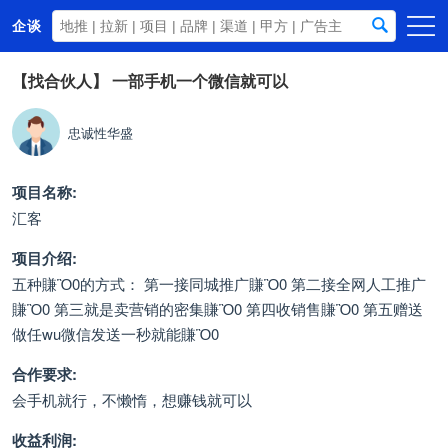
企谈
首页
【找合伙人】
一部手机一个微信就可以
商务资源
忠诚性华盛
资讯动态
关于我们
项目名称:
汇客
项目介绍:
五种賺Ὃ0的方式： 第一接同城推广賺Ὃ0 第二接全网人工推广
賺Ὃ0 第三就是卖营销的密集賺Ὃ0 第四收销售賺Ὃ0 第五赠送
做任wu微信发送一秒就能賺Ὃ0
合作要求:
会手机就行，不懒惰，想赚钱就可以
收益利润: