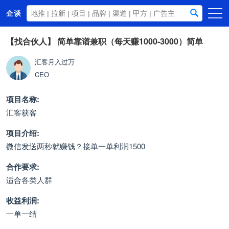
企谈
首页
【找合伙人】
简单靠谱兼职（每天赚1000-3000）简单
商务资源
汇客月入过万
CEO
资讯动态
关于我们
项目名称:
汇客获客
项目介绍:
微信发送两秒就赚钱？接单一单利润1500
合作要求:
适合各类人群
收益利润:
一单一结