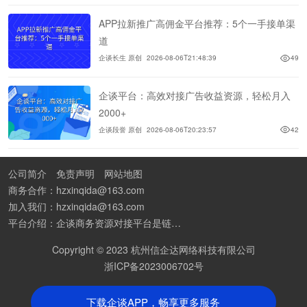
APP拉新推广高佣金平台推荐：5个一手接单渠
道
企谈长生 原创
2026-08-06T21:48:39
49
企谈平台：高效对接广告收益资源，轻松月入
2000+
企谈段誉 原创
2026-08-06T20:23:57
42
公司简介
免责声明
网站地图
商务合作：hzxinqida@163.com
加入我们：hzxinqida@163.com
平台介绍：企谈商务资源对接平台是链接资源人脉与客户的平台,也是地推app接任务平台、地推拉新团队接单平台。平台汇聚100W+商务资源，地推拉新、APP推广、BD异业合作等业务可免费发布。同时全国的地推团队和个人都可在地推接单平台找到赚钱项目和分享交流地推问题。
Copyright © 2023 杭州信企达网络科技有限公司
浙ICP备2023006702号
下载企谈APP，畅享更多服务