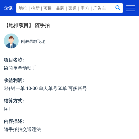
企谈
首页
【地推项目】
随手拍
商务资源
刚毅果敢飞瑞
资讯动态
关于我们
项目名称:
简简单单动动手
收益利润:
2分钟一单 10-30 单人单号50单 可多账号
结算方式:
t+1
内容描述:
随手拍拍交通违法