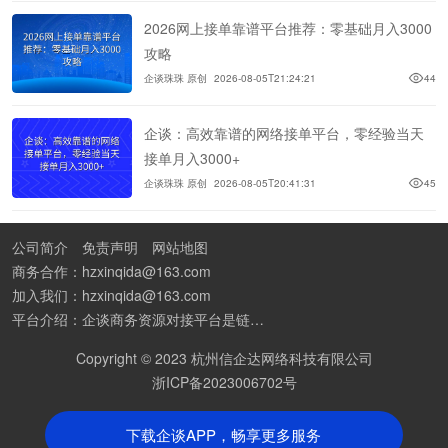
2026网上接单靠谱平台推荐：零基础月入3000
攻略
企谈珠珠 原创
2026-08-05T21:24:21
44
企谈：高效靠谱的网络接单平台，零经验当天
接单月入3000+
企谈珠珠 原创
2026-08-05T20:41:31
45
公司简介
免责声明
网站地图
商务合作：hzxinqida@163.com
加入我们：hzxinqida@163.com
平台介绍：企谈商务资源对接平台是链接资源人脉与客户的平台,也是地推app接任务平台、地推拉新团队接单平台。平台汇聚100W+商务资源，地推拉新、APP推广、BD异业合作等业务可免费发布。同时全国的地推团队和个人都可在地推接单平台找到赚钱项目和分享交流地推问题。
Copyright © 2023 杭州信企达网络科技有限公司
浙ICP备2023006702号
下载企谈APP，畅享更多服务