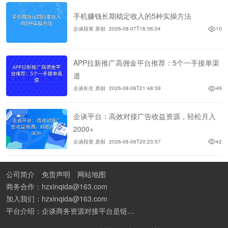
手机赚钱长期稳定收入的5种实操方法
企谈段誉 原创
2026-08-07T16:06:04
10
APP拉新推广高佣金平台推荐：5个一手接单渠
道
企谈长生 原创
2026-08-06T21:48:39
49
企谈平台：高效对接广告收益资源，轻松月入
2000+
企谈段誉 原创
2026-08-06T20:23:57
42
公司简介
免责声明
网站地图
商务合作：hzxinqida@163.com
加入我们：hzxinqida@163.com
平台介绍：企谈商务资源对接平台是链接资源人脉与客户的平台,也是地推app接任务平台、地推拉新团队接单平台。平台汇聚100W+商务资源，地推拉新、APP推广、BD异业合作等业务可免费发布。同时全国的地推团队和个人都可在地推接单平台找到赚钱项目和分享交流地推问题。