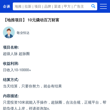
企谈
首页
【地推项目】
10元撬动百万财富
商务资源
敬业恒达
资讯动态
关于我们
项目名称:
超级人脉 超脉圈
收益利润:
日收入10-10000+
结算方式:
当天结算，只要你努力，就会有结果
内容描述:
只需投资10米就能入手操作，超脉圈，合法合规，正规平台，帮
助负债人上岸，祥请咨询加v,