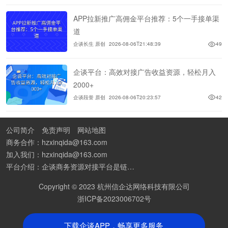
APP拉新推广高佣金平台推荐：5个一手接单渠
道
企谈长生 原创
2026-08-06T21:48:39
49
企谈平台：高效对接广告收益资源，轻松月入
2000+
企谈段誉 原创
2026-08-06T20:23:57
42
公司简介
免责声明
网站地图
商务合作：hzxinqida@163.com
加入我们：hzxinqida@163.com
平台介绍：企谈商务资源对接平台是链接资源人脉与客户的平台,也是地推app接任务平台、地推拉新团队接单平台。平台汇聚100W+商务资源，地推拉新、APP推广、BD异业合作等业务可免费发布。同时全国的地推团队和个人都可在地推接单平台找到赚钱项目和分享交流地推问题。
Copyright © 2023 杭州信企达网络科技有限公司
浙ICP备2023006702号
下载企谈APP，畅享更多服务