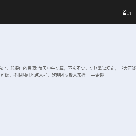
首页
搞定，我提供的资源: 每天中午结算，不拖不欠，结账靠谱稳定，量大可谈价
可做，不限时间地点人群，欢迎团队散人来撩。 —企谈
定