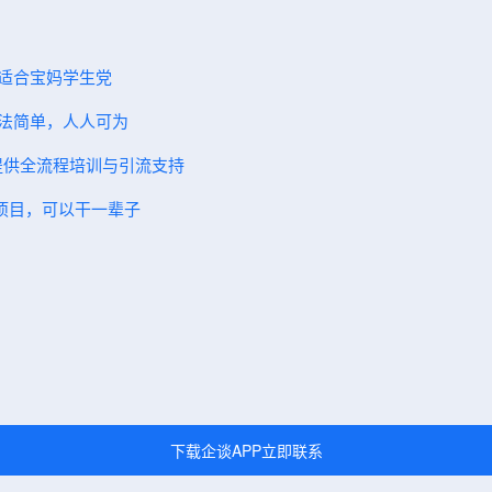
，适合宝妈学生党
方法简单，人人可为
，提供全流程培训与引流支持
碗项目，可以干一辈子
下载企谈APP立即联系