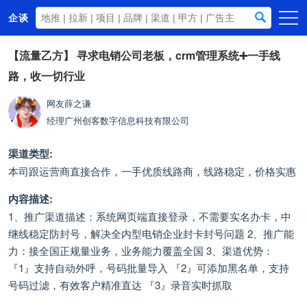
企谈
首页
【流量乙方】
寻求电销公司老板，crm管理系统➕一手线
路，收一切行业
商务资源
资讯动态
网友薛之谦
经理
广州创客数字信息科技有限公司
关于我们
渠道类型:
本司跟运营商直接合作，一手优质线路商，线路稳定，价格实惠
内容描述:
1、推广渠道描述：系统网页端直接登录，不需要实名办卡，中
继线稳定防封号，解决全内型电销企业封卡封号问题 2、推广能
力：接全国正规量业务，业务能力覆盖全国 3、渠道优势：
『1』支持自动外呼，号码批量导入 『2』可添加黑名单，支持
号码过滤，有效客户精准直达 『3』录音实时抓取