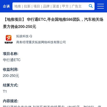
企谈
首页
【地推项目】
华行通ETC,寻全国地推586团队，汽车相关场
景方佣金200-250元
商务资源
资讯动态
拓拔科技-Q
商务经理
重庆拓拔网络科技有限公司
关于我们
项目名称:
华行通ETC
收益利润:
200-250元
结算方式:
T1
内容描述:
我们寻找合作伙伴 与汽车相关的场景方（如4S店、加油站、停