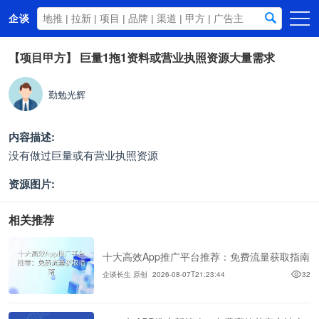
企谈
首页
【项目甲方】
巨量1拖1资料或营业执照资源大量需求
商务资源
勤勉光辉
资讯动态
关于我们
内容描述:
没有做过巨量或有营业执照资源
资源图片:
相关推荐
十大高效App推广平台推荐：免费流量获取指南
企谈长生 原创
2026-08-07T21:23:44
32