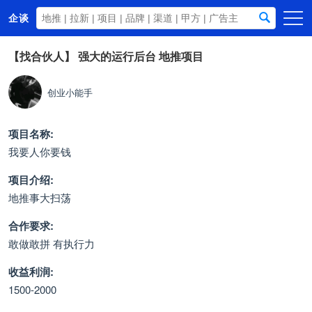
企谈
首页
【找合伙人】
强大的运行后台 地推项目
商务资源
创业小能手
资讯动态
关于我们
项目名称:
我要人你要钱
项目介绍:
地推事大扫荡
合作要求:
敢做敢拼 有执行力
收益利润:
1500-2000