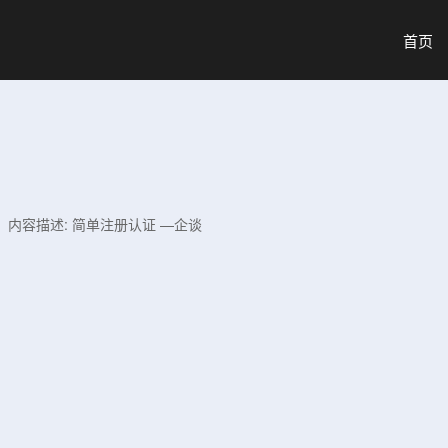
首页
结，内容描述: 简单注册认证 —企谈