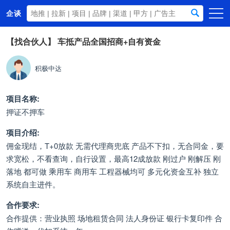
企谈
首页
【找合伙人】
车抵产品全国招商+自有资金
商务资源
积极中达
资讯动态
关于我们
项目名称:
押证不押车
项目介绍:
佣金现结，T+0放款 无需代理商兜底 产品不下扣，无合同金，要
求宽松，不看查询，自行设置，最高12成放款 刚过户 刚解压 刚
落地 都可做 乘用车 商用车 工程器械均可 多元化资金互补 独立
系统自主进件。
合作要求:
合作提供：营业执照 场地租赁合同 法人身份证 银行卡复印件 合