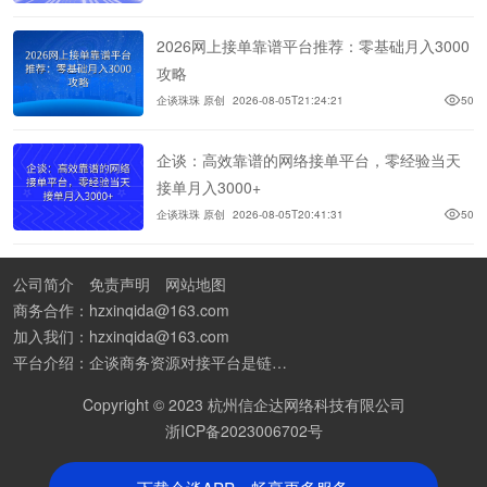
2026网上接单靠谱平台推荐：零基础月入3000
攻略
企谈珠珠 原创
2026-08-05T21:24:21
50
企谈：高效靠谱的网络接单平台，零经验当天
接单月入3000+
企谈珠珠 原创
2026-08-05T20:41:31
50
公司简介
免责声明
网站地图
商务合作：hzxinqida@163.com
加入我们：hzxinqida@163.com
平台介绍：企谈商务资源对接平台是链接资源人脉与客户的平台,也是地推app接任务平台、地推拉新团队接单平台。平台汇聚100W+商务资源，地推拉新、APP推广、BD异业合作等业务可免费发布。同时全国的地推团队和个人都可在地推接单平台找到赚钱项目和分享交流地推问题。
Copyright © 2023 杭州信企达网络科技有限公司
浙ICP备2023006702号