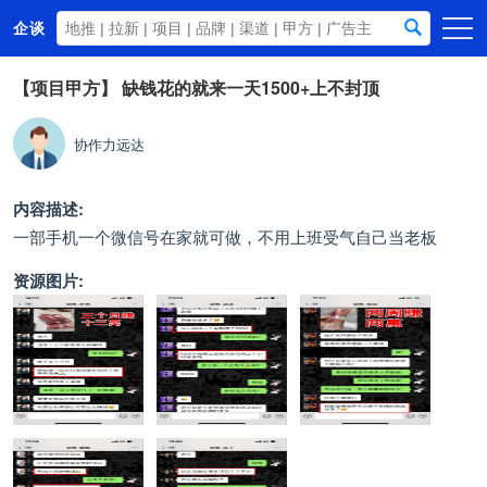
企谈
首页
【项目甲方】
缺钱花的就来一天1500+上不封顶
商务资源
协作力远达
资讯动态
关于我们
内容描述:
一部手机一个微信号在家就可做，不用上班受气自己当老板
资源图片: