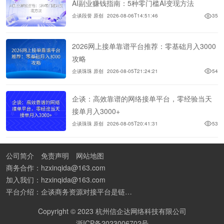
AI副业赚钱指南：5种零门槛AI变现方法
企谈段誉 原创
2026-08-06T14:51:46
35
2026网上接单靠谱平台推荐：零基础月入3000
攻略
企谈珠珠 原创
2026-08-05T21:24:21
54
企谈：高效靠谱的网络接单平台，零经验当天
接单月入3000+
企谈珠珠 原创
2026-08-05T20:41:31
53
公司简介
免责声明
网站地图
商务合作：hzxinqida@163.com
加入我们：hzxinqida@163.com
平台介绍：企谈商务资源对接平台是链接资源人脉与客户的平台,也是地推app接任务平台、地推拉新团队接单平台。平台汇聚100W+商务资源，地推拉新、APP推广、BD异业合作等业务可免费发布。同时全国的地推团队和个人都可在地推接单平台找到赚钱项目和分享交流地推问题。
Copyright © 2023 杭州信企达网络科技有限公司
浙ICP备2023006702号