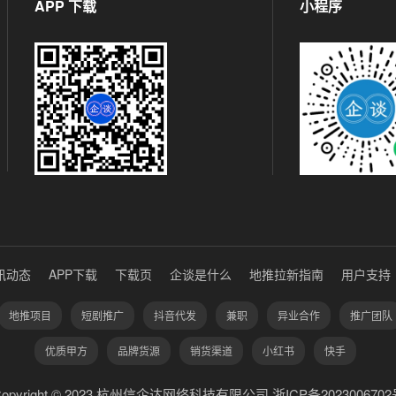
APP 下载
小程序
讯动态
APP下载
下载页
企谈是什么
地推拉新指南
用户支持
地推项目
短剧推广
抖音代发
兼职
异业合作
推广团队
优质甲方
品牌货源
销货渠道
小红书
快手
Copyright © 2023 杭州信企达网络科技有限公司 浙ICP备2023006702