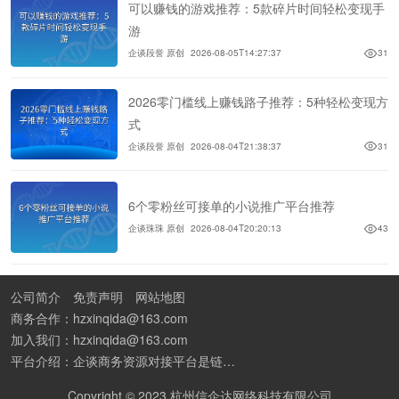
可以赚钱的游戏推荐：5款碎片时间轻松变现手
游
企谈段誉 原创
2026-08-05T14:27:37
31
2026零门槛线上赚钱路子推荐：5种轻松变现方
式
企谈段誉 原创
2026-08-04T21:38:37
31
6个零粉丝可接单的小说推广平台推荐
企谈珠珠 原创
2026-08-04T20:20:13
43
公司简介
免责声明
网站地图
商务合作：hzxinqida@163.com
加入我们：hzxinqida@163.com
平台介绍：企谈商务资源对接平台是链接资源人脉与客户的平台,也是地推app接任务平台、地推拉新团队接单平台。平台汇聚100W+商务资源，地推拉新、APP推广、BD异业合作等业务可免费发布。同时全国的地推团队和个人都可在地推接单平台找到赚钱项目和分享交流地推问题。
Copyright © 2023 杭州信企达网络科技有限公司