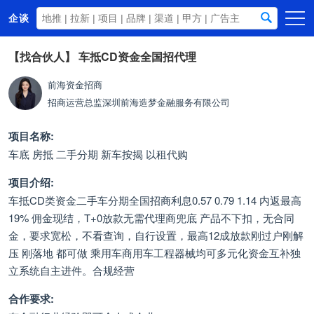
企谈
首页
【找合伙人】
车抵CD资金全国招代理
商务资源
前海资金招商
招商运营总监
深圳前海造梦金融服务有限公司
资讯动态
关于我们
项目名称:
车底 房抵 二手分期 新车按揭 以租代购
项目介绍:
车抵CD类资金二手车分期全国招商利息0.57 0.79 1.14 内返最高
19% 佣金现结，T+0放款无需代理商兜底 产品不下扣，无合同
金，要求宽松，不看查询，自行设置，最高12成放款刚过户刚解
压 刚落地 都可做 乘用车商用车工程器械均可多元化资金互补独
立系统自主进件。合规经营
合作要求: