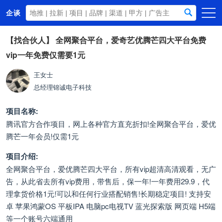
企谈
首页
【找合伙人】
全网聚合平台，爱奇艺优腾芒四大平台免费
vip一年免费仅需要1元
商务资源
资讯动态
王女士
总经理
锦诚电子科技
关于我们
项目名称:
腾讯官方合作项目，网上各种官方直充折扣!全网聚合平台，爱优
腾芒一年会员!仅需1元
项目介绍:
全网聚合平台，爱优腾芒四大平台，所有vip超清高清观看，无广
告，从此省去所有vip费用，带售后，保一年!一年费用29.9，代
理拿货价格1元!可以和任何行业搭配销售!长期稳定项目! 支持安
卓 苹果鸿蒙OS 平板IPA 电脑pc电视TV 蓝光探索版 网页端 H5端
等一个账号六端通用