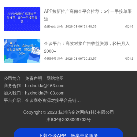
APP拉新推广高佣金平台推荐：5个一手接单渠
道
企谈长生 原创
2026-08-06T21:48:39
49
企谈平台：高效对接广告收益资源，轻松月入
2000+
企谈段誉 原创
2026-08-06T20:23:57
42
公司简介
免责声明
网站地图
商务合作：hzxinqida@163.com
加入我们：hzxinqida@163.com
平台介绍：企谈商务资源对接平台是链接资源人脉与客户的平台,也是地推app接任务平台、地推拉新团队接单平台。平台汇聚100W+商务资源，地推拉新、APP推广、BD异业合作等业务可免费发布。同时全国的地推团队和个人都可在地推接单平台找到赚钱项目和分享交流地推问题。
Copyright © 2023 杭州信企达网络科技有限公司
浙ICP备2023006702号
下载企谈APP，畅享更多服务