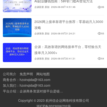
AI副业赚钱指南：5种零门槛AI变现方法
企谈段誉 原创
2026-08-06T14:51:46
36
2026网上接单靠谱平台推荐：零基础月入3000
攻略
企谈珠珠 原创
2026-08-05T21:24:21
55
企谈：高效靠谱的网络接单平台，零经验当天
接单月入3000+
企谈珠珠 原创
2026-08-05T20:41:31
54
公司简介
免责声明
网站地图
商务合作：hzxinqida@163.com
加入我们：hzxinqida@163.com
平台介绍：企谈商务资源对接平台是链接资源人脉与客户的平台,也是地推app接任务平台、地推拉新团队接单平台。平台汇聚100W+商务资源，地推拉新、APP推广、BD异业合作等业务可免费发布。同时全国的地推团队和个人都可在地推接单平台找到赚钱项目和分享交流地推问题。
Copyright © 2023 杭州信企达网络科技有限公司
浙ICP备2023006702号