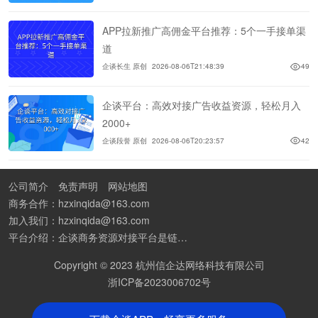
APP拉新推广高佣金平台推荐：5个一手接单渠
道
企谈长生 原创
2026-08-06T21:48:39
49
企谈平台：高效对接广告收益资源，轻松月入
2000+
企谈段誉 原创
2026-08-06T20:23:57
42
公司简介
免责声明
网站地图
商务合作：hzxinqida@163.com
加入我们：hzxinqida@163.com
平台介绍：企谈商务资源对接平台是链接资源人脉与客户的平台,也是地推app接任务平台、地推拉新团队接单平台。平台汇聚100W+商务资源，地推拉新、APP推广、BD异业合作等业务可免费发布。同时全国的地推团队和个人都可在地推接单平台找到赚钱项目和分享交流地推问题。
Copyright © 2023 杭州信企达网络科技有限公司
浙ICP备2023006702号