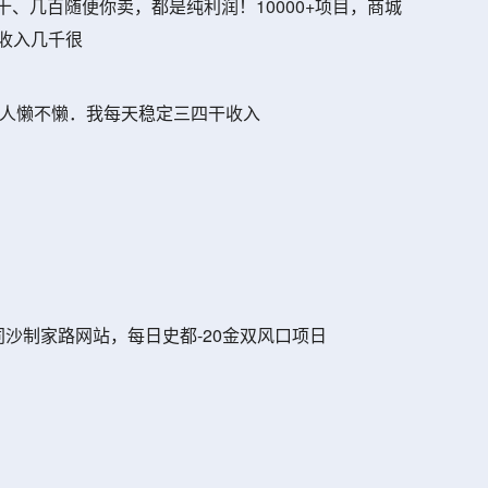
十、几百随便你卖，都是纯利润！10000+项目，商城
收入几千很
 看人懒不懒．我每天稳定三四干收入
同沙制家路网站，每日史都-20金双风口项日