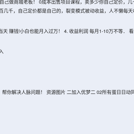
站，自己做商城老板！ 0成本出售项目课程，卖多少你自己定价，几
几百几千，自己定价都是自己的，裂变模式被动收益，人不懒每天
 赚钱!小白也能月入过万！ 4. 收益利润 每月1-10万不等．
入
，帮你解决人脉问题！ 资源图片 二加入优梦二 02所有蛋日日动