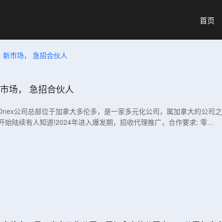
首页
，新市场， 急招合伙人
市场， 急招合伙人
投的项目Onex公司总部位于加拿大多伦多，是一家多元化公司，属加拿大的公司
开始陆续有人知道!2024年进入爆发期，招收代理推广，合作要求: 零…