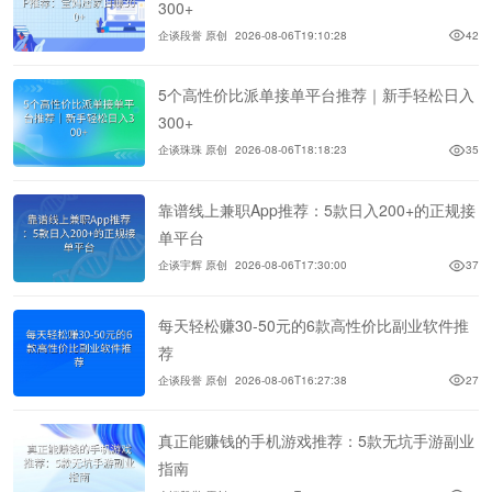
300+
企谈段誉 原创
2026-08-06T19:10:28
42
5个高性价比派单接单平台推荐｜新手轻松日入
300+
企谈珠珠 原创
2026-08-06T18:18:23
35
靠谱线上兼职App推荐：5款日入200+的正规接
单平台
企谈宇辉 原创
2026-08-06T17:30:00
37
每天轻松赚30-50元的6款高性价比副业软件推
荐
企谈段誉 原创
2026-08-06T16:27:38
27
真正能赚钱的手机游戏推荐：5款无坑手游副业
指南