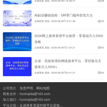
企谈段誉 原创
2026-08-06T15:48:37
38
AI副业赚钱指南：5种零门槛AI变现方法
企谈段誉 原创
2026-08-06T14:51:46
32
2026网上接单靠谱平台推荐：零基础月入3000
攻略
企谈珠珠 原创
2026-08-05T21:24:21
50
企谈：高效靠谱的网络接单平台，零经验当天
接单月入3000+
企谈珠珠 原创
2026-08-05T20:41:31
50
公司简介
免责声明
网站地图
商务合作：hzxinqida@163.com
加入我们：hzxinqida@163.com
平台介绍：企谈商务资源对接平台是链接资源人脉与客户的平台,也是地推app接任务平台、地推拉新团队接单平台。平台汇聚100W+商务资源，地推拉新、APP推广、BD异业合作等业务可免费发布。同时全国的地推团队和个人都可在地推接单平台找到赚钱项目和分享交流地推问题。