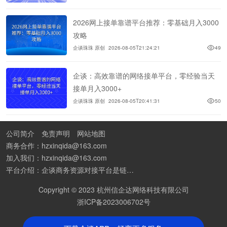
2026网上接单靠谱平台推荐：零基础月入3000
攻略
企谈珠珠 原创
2026-08-05T21:24:21
49
企谈：高效靠谱的网络接单平台，零经验当天
接单月入3000+
企谈珠珠 原创
2026-08-05T20:41:31
50
公司简介
免责声明
网站地图
商务合作：hzxinqida@163.com
加入我们：hzxinqida@163.com
平台介绍：企谈商务资源对接平台是链接资源人脉与客户的平台,也是地推app接任务平台、地推拉新团队接单平台。平台汇聚100W+商务资源，地推拉新、APP推广、BD异业合作等业务可免费发布。同时全国的地推团队和个人都可在地推接单平台找到赚钱项目和分享交流地推问题。
Copyright © 2023 杭州信企达网络科技有限公司
浙ICP备2023006702号