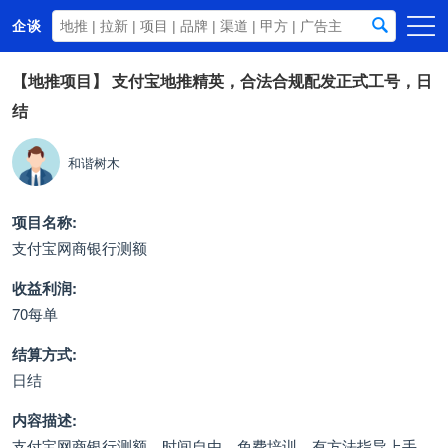
企谈
首页
【地推项目】
支付宝地推精英，合法合规配发正式工号，日
结
商务资源
资讯动态
和谐树木
关于我们
项目名称:
支付宝网商银行测额
收益利润:
70每单
结算方式:
日结
内容描述:
支付宝网商银行测额，时间自由，免费培训，有方法指导上手