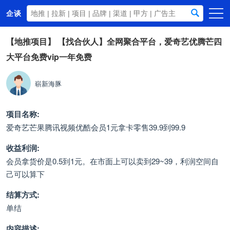
企谈
首页
【地推项目】
【找合伙人】全网聚合平台，爱奇艺优腾芒四
大平台免费vip一年免费
商务资源
资讯动态
崭新海豚
关于我们
项目名称:
爱奇艺芒果腾讯视频优酷会员1元拿卡零售39.9到99.9
收益利润:
会员拿货价是0.5到1元。在市面上可以卖到29~39，利润空间自
己可以算下
结算方式:
单结
内容描述: