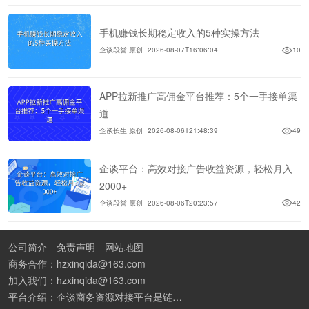
手机赚钱长期稳定收入的5种实操方法
企谈段誉 原创
2026-08-07T16:06:04
10
APP拉新推广高佣金平台推荐：5个一手接单渠
道
企谈长生 原创
2026-08-06T21:48:39
49
企谈平台：高效对接广告收益资源，轻松月入
2000+
企谈段誉 原创
2026-08-06T20:23:57
42
公司简介
免责声明
网站地图
商务合作：hzxinqida@163.com
加入我们：hzxinqida@163.com
平台介绍：企谈商务资源对接平台是链接资源人脉与客户的平台,也是地推app接任务平台、地推拉新团队接单平台。平台汇聚100W+商务资源，地推拉新、APP推广、BD异业合作等业务可免费发布。同时全国的地推团队和个人都可在地推接单平台找到赚钱项目和分享交流地推问题。