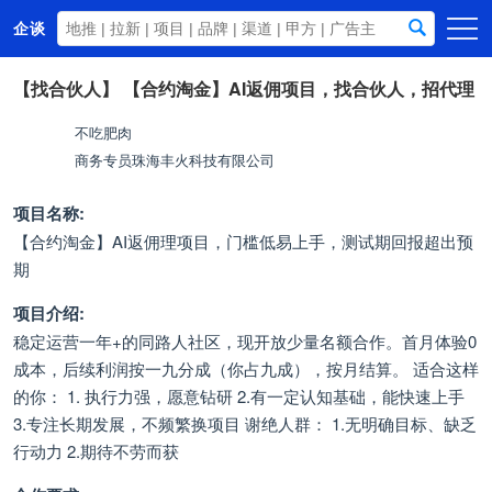
企谈
首页
【找合伙人】
【合约淘金】AI返佣项目，找合伙人，招代理
商务资源
不吃肥肉
商务专员
珠海丰火科技有限公司
资讯动态
关于我们
项目名称:
【合约淘金】AI返佣理项目，门槛低易上手，测试期回报超出预
期
项目介绍:
稳定运营一年+的同路人社区，现开放少量名额合作。首月体验0
成本，后续利润按一九分成（你占九成），按月结算。 适合这样
的你： 1. 执行力强，愿意钻研 2.有一定认知基础，能快速上手
3.专注长期发展，不频繁换项目 谢绝人群： 1.无明确目标、缺乏
行动力 2.期待不劳而获